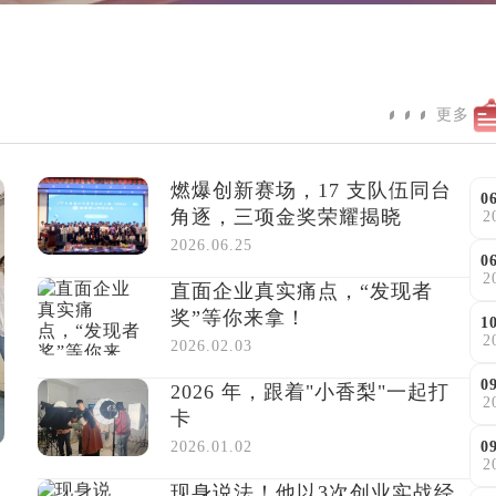
更多
燃爆创新赛场，17 支队伍同台
0
角逐，三项金奖荣耀揭晓
2
2026.06.25
0
2
直面企业真实痛点，“发现者
奖”等你来拿！
1
2
2026.02.03
0
2026 年，跟着"小香梨"一起打
2
卡
2026.01.02
0
2
现身说法！他以3次创业实战经